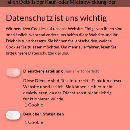
allen Details der Kauf- oder Mietabwicklung, der
Vertragserstellung und der Nachbetreuung.
Datenschutz ist uns wichtig
Zum umfassenden Serviceangebot unseres
Wir benutzen Cookies auf unserer Website. Einige von ihnen sind
Netzwerks zählt die Organisation von Relocation-
unerlässlich, während andere uns helfen diese Website und Ihr
Services im In- und Ausland (z.B. für Diplomaten
Erlebnis zu verbessern. Sie können frei entscheiden, welche
oder Expats) ebenso wie niveauvolles Homestaging
Cookies Sie zulassen möchten.
Um mehr zu erfahren, lesen Sie
bitte unsere
Datenschutzerklärung
.
und Interior Design, die Koordination von
Bauträgern, Architekten und Handwerkern bei der
Objektplanung und bei der Umsetzung von
Dienstbereitstellung
(immer erforderlich)
baulichen Maßnahmen sowie die fachkundige
Diese Dienste sind für die korrekte Funktion dieser
Betreuung bei allen Fragen des Vertrags-,
Website unerlässlich. Sie können sie hier nicht
Immobilien- und Steuerrechts bei der Kauf- oder
deaktivieren, da der Dienst sonst nicht richtig
funktionieren würde.
Mietabwicklung.
1
Cookie
Wir hören aufmerksam zu, begleiten Sie zuverlässig
Besucher-Statistiken
und vorausschauend bei allen Schritten und
1
Cookie
Projektphasen – und sorgen dafür, dass Ihre