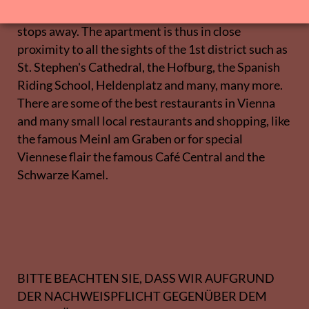
Kohlmarkt and Tuchlauben are only three subway
stops away. The apartment is thus in close
proximity to all the sights of the 1st district such as
St. Stephen's Cathedral, the Hofburg, the Spanish
Riding School, Heldenplatz and many, many more.
There are some of the best restaurants in Vienna
and many small local restaurants and shopping, like
the famous Meinl am Graben or for special
Viennese flair the famous Café Central and the
Schwarze Kamel.
BITTE BEACHTEN SIE, DASS WIR AUFGRUND
DER NACHWEISPFLICHT GEGENÜBER DEM