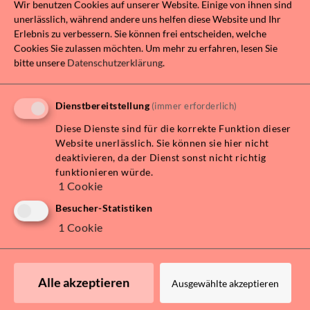
Wir benutzen Cookies auf unserer Website. Einige von ihnen sind
unerlässlich, während andere uns helfen diese Website und Ihr
Erlebnis zu verbessern. Sie können frei entscheiden, welche
Cookies Sie zulassen möchten.
Um mehr zu erfahren, lesen Sie
The apartment is a non-smoking apartment.
bitte unsere
Datenschutzerklärung
.
Smoking is allowed on the terrace.
Dienstbereitstellung
(immer erforderlich)
Diese Dienste sind für die korrekte Funktion dieser
Directly in front of the door is the world famous
Website unerlässlich. Sie können sie hier nicht
deaktivieren, da der Dienst sonst nicht richtig
Vienna Naschmarkt. With its many colorful stalls,
funktionieren würde.
the Naschmarkt invites you to buy fresh domestic
1
Cookie
and also exotic products or offers with its
Besucher-Statistiken
restaurants the opportunity once not to cook
1
Cookie
yourself. Close to the apartment is the
Gumpendorfer Straße with its many restaurants
and galleries, which has become one of the creative
Alle akzeptieren
Ausgewählte akzeptieren
meeting places of the city. The most famous
shopping streets in Vienna around the Graben,