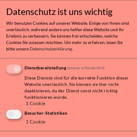
verhindern, dass Dritte Cookies installieren.
Datenschutz ist uns wichtig
Über die Browsereinstellungen ist es auch
möglich, in der Vergangenheit installierte Cookies
Wir benutzen Cookies auf unserer Website. Einige von ihnen sind
zu löschen, einschließlich der Cookies, die
unerlässlich, während andere uns helfen diese Website und Ihr
möglicherweise die anfängliche Zustimmung zur
Erlebnis zu verbessern. Sie können frei entscheiden, welche
Cookies Sie zulassen möchten.
Um mehr zu erfahren, lesen Sie
Installation von Cookies durch diese Website
bitte unsere
Datenschutzerklärung
.
gespeichert haben.
Benutzer finden beispielsweise Informationen zur
Verwaltung von Cookies in den am häufigsten
Dienstbereitstellung
(immer erforderlich)
verwendeten Browsern unter den folgenden
Diese Dienste sind für die korrekte Funktion dieser
Adressen: Google Chrome, Mozilla Firefox, Apple
Website unerlässlich. Sie können sie hier nicht
Safari und Microsoft Edge.
deaktivieren, da der Dienst sonst nicht richtig
funktionieren würde.
1
Cookie
In Bezug auf Cookies, die von Drittanbietern
Besucher-Statistiken
installiert werden, können Benutzer ihre
Einstellungen verwalten und ihre Zustimmung
1
Cookie
widerrufen, indem sie auf den entsprechenden