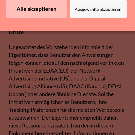
Opt-out-Link (falls vorhanden) klicken, indem sie
die in der Datenschutzerklärung des
Alle akzeptieren
Ausgewählte akzeptieren
Drittanbieters bereitgestellten Mittel verwenden
oder indem sie Kontakt mit uns aufnehmen der
Dritte.
Ungeachtet des Vorstehenden informiert der
Eigentümer, dass Benutzer den Anweisungen
folgen können, die auf den nachfolgend verlinkten
Initiativen der EDAA (EU), der Network
Advertising Initiative (US) und der Digital
Advertising Alliance (US), DAAC (Kanada), DDAI
(Japan ) oder andere ähnliche Dienste. Solche
Initiativen ermöglichen es Benutzern, ihre
Tracking-Präferenzen für die meisten Werbetools
auszuwählen. Der Eigentümer empfiehlt daher,
diese Ressourcen zusätzlich zu den in diesem
Dokument bereitgestellten Informationen zu